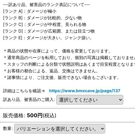
---訳あり品、被害品のランク表記について---
[ランク A]：ダメージが極小
[ランク B]：ダメージが比較的、少ない物
[ランク C]：ダメージが中程度、見られる物
[ランク D]：ダメージが広範囲、または目立つ物
[ランク E]：ダメージが大きい。ジャンク扱い。
＊商品の状態や在庫によって、価格を変更しております。
＊通常商品のページを転用しており、個別の写真は掲載しておりませ
＊スタッフの判断による分類で状態説明はあくまで目安程度となりま
＊お客様の都合による、返品、交換はできません。
＊諸事情により、ご注文後、販売できない場合もございます。
詳細はこちらを確認→
https://www.bmxcave.jp/page/137
訳あり品、被害品のご購入
:
販売価格
:
500
円
(税込)
数量
: