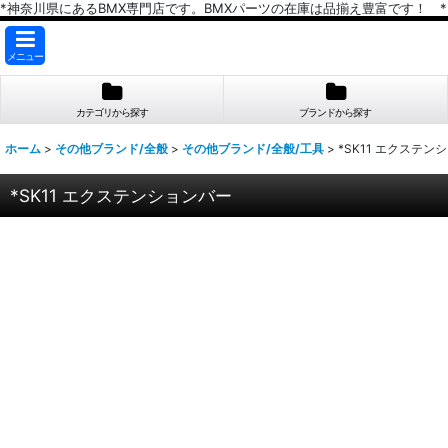
*神奈川県にあるBMX専門店です。BMXパーツの在庫は品揃え豊富です！ *
メニュー
カテゴリから探す
ブランドから探す
ホーム
>
その他ブランド/全般
>
その他ブランド/全般/工具
>
*SK11 エクステン
*SK11 エクステンションバー