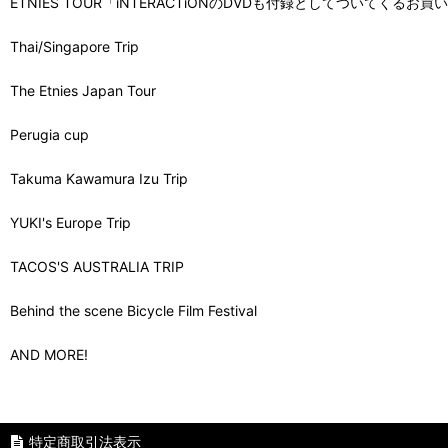
ETNIES TOUR「iNTERACTiONのDVDも付録としてついてくるお
Thai/Singapore Trip
The Etnies Japan Tour
Perugia cup
Takuma Kawamura Izu Trip
YUKI's Europe Trip
TACOS'S AUSTRALIA TRIP
Behind the scene Bicycle Film Festival
AND MORE!
特定商取引法表示