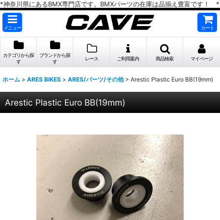
*神奈川県にあるBMX専門店です。BMXパーツの在庫は品揃え豊富です！ *
メニュー
カート
カテゴリから探
ブランドから探
レース
ご利用案内
商品検索
マイページ
す
す
ホーム
>
ARES BIKES
>
ARES/パーツ/その他
>
Arestic Plastic Euro BB(19mm)
Arestic Plastic Euro BB(19mm)