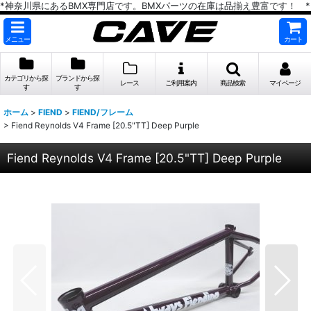
*神奈川県にあるBMX専門店です。BMXパーツの在庫は品揃え豊富です！ *
メニュー
カート
カテゴリから探
ブランドから探
レース
ご利用案内
商品検索
マイページ
す
す
ホーム
>
FIEND
>
FIEND/フレーム
>
Fiend Reynolds V4 Frame [20.5"TT] Deep Purple
Fiend Reynolds V4 Frame [20.5"TT] Deep Purple