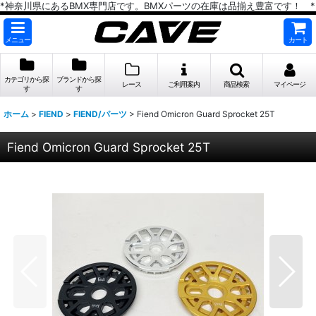
*神奈川県にあるBMX専門店です。BMXパーツの在庫は品揃え豊富です！ *
メニュー
カート
カテゴリから探
ブランドから探
レース
ご利用案内
商品検索
マイページ
す
す
ホーム
>
FIEND
>
FIEND/パーツ
>
Fiend Omicron Guard Sprocket 25T
Fiend Omicron Guard Sprocket 25T