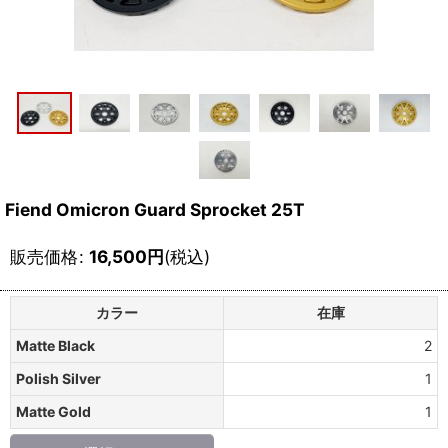
Fiend Omicron Guard Sprocket 25T
販売価格
:
16,500
円
(税込)
カラー
在庫
Matte Black
2
Polish Silver
1
Matte Gold
1