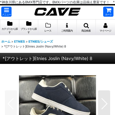
*神奈川県にあるBMX専門店です。BMXパーツの在庫は品揃え豊富です！ *
メニュー
カート
カテゴリから探
ブランドから探
レース
ご利用案内
商品検索
マイページ
す
す
ホーム
>
ETNIES
>
ETNIES/シューズ
>
*[アウトレット]Etnies Joslin (Navy/White) 8
*[アウトレット]Etnies Joslin (Navy/White) 8