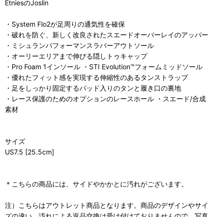
EtniesのJoslin
・System Flo2が足周りの通気性を確保
・破れを防ぐ、新しく改良されたスエードオーバーレイのアッパー
・ミシュランパフォーマンスラバーアウトソール
・オーリーエリアまで伸びる隠しトゥキャップ
・Pro Foam 1インソール ・STI Evolution™フォームミッドソール
・優れたフィット感を実現する伸縮性のあるタンストラップ
・足をしっかり固定するパッド入りのタンと履き口の裏地
・レース保護のためのオプションのレースホール ・スエード/合成
素材
サイズ
US7.5 [25.5cm]
＊こちらの商品には、サイドやかかとに汚れがございます。
注）こちらはアウトレット商品となります。商品のデザインやサイ
ズの違い、汚れによる返品交換は受け付けておりませんので、写真