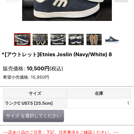
*[アウトレット]Etnies Joslin (Navy/White) 8
販売価格
:
10,500
円
(税込)
希望小売価格
:
15,950
円
サイズ
在庫
ランクC US7.5 [25.5cm]
1
サイズ
を選択してください
---訳あり品のご注意：下記、注意事項をご確認ください。---