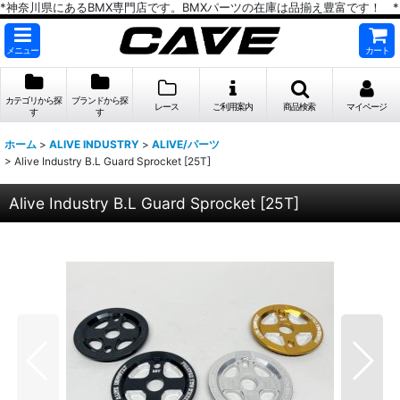
*神奈川県にあるBMX専門店です。BMXパーツの在庫は品揃え豊富です！ *
メニュー
カート
カテゴリから探
ブランドから探
レース
ご利用案内
商品検索
マイページ
す
す
ホーム
>
ALIVE INDUSTRY
>
ALIVE/パーツ
>
Alive Industry B.L Guard Sprocket [25T]
Alive Industry B.L Guard Sprocket [25T]