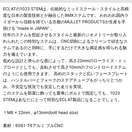
ECLATの1023 STEMは、伝統的なミッドスクール・スタイルと高精
度な日本の製造技術とが融合したBMXステムです。 われわれ国内ラ
イダーから信頼を得ている京都のMULLET PRODUCTSが生産を手
掛ける “made in JAPAN” 。
往年のステムを想起させるスタイルと最新のジオメトリーが取り入
れられたこの特別なステムは、CNC切削によるクリーンで頑丈なス
テムであるのと同時に、手にするだけで大きな満足感を得られる魅
力を備えています。
低めな設計と滑らかな面によって、高さ23mmのローライズ・トッ
プロードとしても、反転させて高さ10mmのフロントロードステム
のようにも使用できます。 高めのスタックと広いフェースプレート
は、ハンドルバーとフォークのステアチューブをがっちりとつか
み、不安定な状況でも安定した走りを実現。
このステムを部屋に飾っても愛車にボルトで固定しても、1023
STEMはあなたにとって特別なECLAT製品になることでしょう。
＊M8 x 22mm , φ13mm(bolt head size)
素材：6061-T6アルミ フルCNC