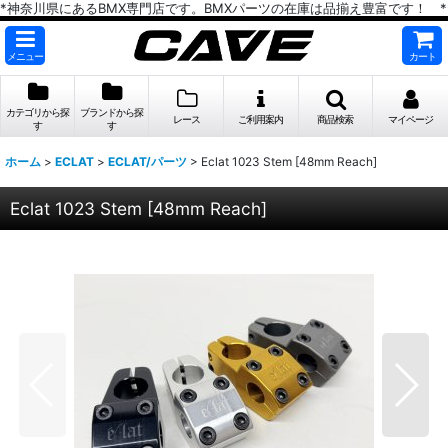
*神奈川県にあるBMX専門店です。BMXパーツの在庫は品揃え豊富です！ *
メニュー
カート
カテゴリから探
ブランドから探
レース
ご利用案内
商品検索
マイページ
す
す
ホーム
>
ECLAT
>
ECLAT/パーツ
>
Eclat 1023 Stem [48mm Reach]
Eclat 1023 Stem [48mm Reach]