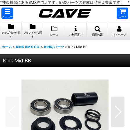
*神奈川県にあるBMX専門店です。BMXパーツの在庫は品揃え豊富です！ *
メニュー
カート
カテゴリから探
ブランドから探
レース
ご利用案内
商品検索
マイページ
す
す
ホーム
>
KINK BMX CO.
>
KINK/パーツ
>
Kink Mid BB
Kink Mid BB