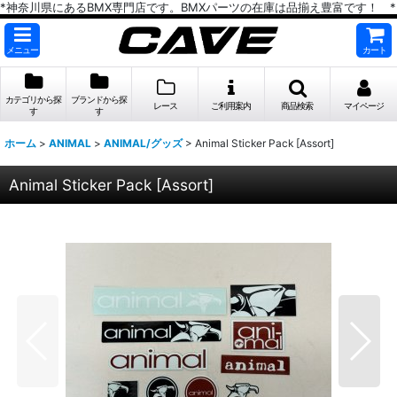
*神奈川県にあるBMX専門店です。BMXパーツの在庫は品揃え豊富です！ *
メニュー
カート
カテゴリから探
ブランドから探
レース
ご利用案内
商品検索
マイページ
す
す
ホーム
>
ANIMAL
>
ANIMAL/グッズ
>
Animal Sticker Pack [Assort]
Animal Sticker Pack [Assort]