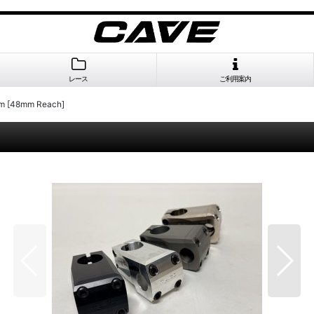
レース
ご利用案内
em [48mm Reach]