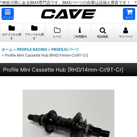
*神奈川県にあるBMX専門店です。BMXパーツの在庫は品揃え豊富です！ *
メニュー
カート
カテゴリから探
ブランドから探
レース
ご利用案内
商品検索
マイページ
す
す
ホーム
>
PROFILE RACING
>
PROFILE/パーツ
>
Profile Mini Cassette Hub [RHD/14mm-Cr/9T-Cr]
Profile Mini Cassette Hub [RHD/14mm-Cr/9T-Cr]