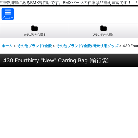
*神奈川県にあるBMX専門店です。BMXパーツの在庫は品揃え豊富です！ *
メニュー
カテゴリから探す
ブランドから探す
ホーム
>
その他ブランド/全般
>
その他ブランド/全般/街乗り用グッズ
>
430 Four
430 Fourthirty "New" Carring Bag [輪行袋]