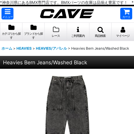
*神奈川県にあるBMX専門店です。BMXパーツの在庫は品揃え豊富です！ *
メニュー
カート
カテゴリから探
ブランドから探
レース
ご利用案内
商品検索
マイページ
す
す
ホーム
>
HEAVIES
>
HEAVIES/アパレル
>
Heavies Bern Jeans/Washed Black
Heavies Bern Jeans/Washed Black