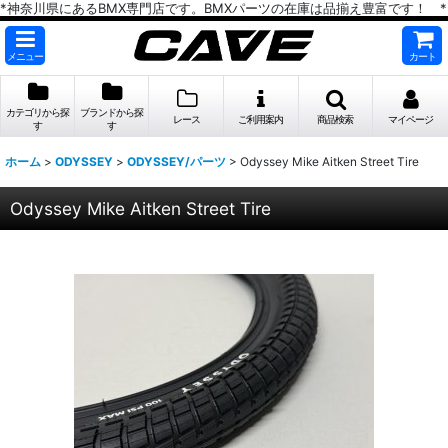
*神奈川県にあるBMX専門店です。BMXパーツの在庫は品揃え豊富です！ *
メニュー
カート
カテゴリから探
ブランドから探
レース
ご利用案内
商品検索
マイページ
す
す
ホーム
>
ODYSSEY
>
ODYSSEY/パーツ
>
Odyssey Mike Aitken Street Tire
Odyssey Mike Aitken Street Tire