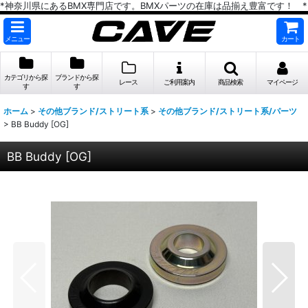
*神奈川県にあるBMX専門店です。BMXパーツの在庫は品揃え豊富です！ *
メニュー
カート
カテゴリから探
ブランドから探
レース
ご利用案内
商品検索
マイページ
す
す
ホーム
>
その他ブランド/ストリート系
>
その他ブランド/ストリート系/パーツ
>
BB Buddy [OG]
BB Buddy [OG]