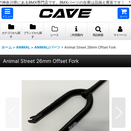
*神奈川県にあるBMX専門店です。BMXパーツの在庫は品揃え豊富です！ *
メニュー
カート
カテゴリから探
ブランドから探
レース
ご利用案内
商品検索
マイページ
す
す
ホーム
>
ANIMAL
>
ANIMAL/パーツ
>
Animal Street 26mm Offset Fork
Animal Street 26mm Offset Fork