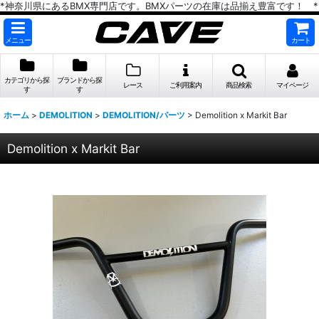
*神奈川県にあるBMX専門店です。BMXパーツの在庫は品揃え豊富です！ *
メニュー
カート
カテゴリから探
ブランドから探
レース
ご利用案内
商品検索
マイページ
す
す
ホーム
>
DEMOLITION
>
DEMOLITION/パーツ
>
Demolition x Markit Bar
Demolition x Markit Bar