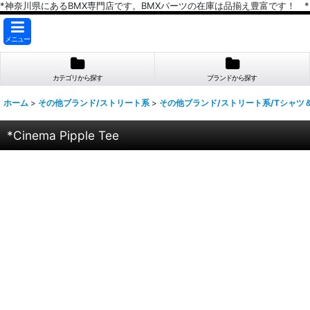
*神奈川県にあるBMX専門店です。BMXパーツの在庫は品揃え豊富です！ *
メニュー
カテゴリから探す
ブランドから探す
ホーム
>
その他ブランド/ストリート系
>
その他ブランド/ストリート系/Tシャツ
*Cinema Pipple Tee