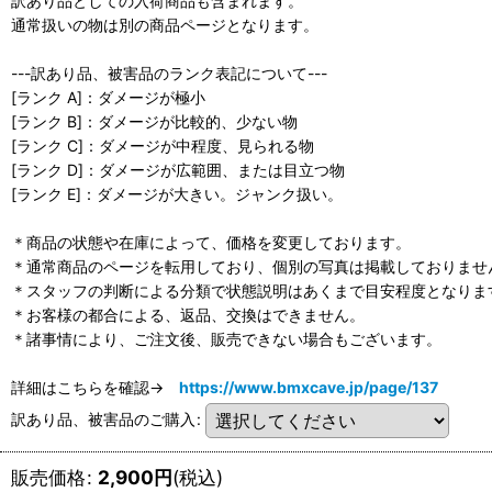
訳あり品としての入荷商品も含まれます。
通常扱いの物は別の商品ページとなります。
---訳あり品、被害品のランク表記について---
[ランク A]：ダメージが極小
[ランク B]：ダメージが比較的、少ない物
[ランク C]：ダメージが中程度、見られる物
[ランク D]：ダメージが広範囲、または目立つ物
[ランク E]：ダメージが大きい。ジャンク扱い。
＊商品の状態や在庫によって、価格を変更しております。
＊通常商品のページを転用しており、個別の写真は掲載しておりませ
＊スタッフの判断による分類で状態説明はあくまで目安程度となりま
＊お客様の都合による、返品、交換はできません。
＊諸事情により、ご注文後、販売できない場合もございます。
詳細はこちらを確認→
https://www.bmxcave.jp/page/137
訳あり品、被害品のご購入
:
販売価格
:
2,900
円
(税込)