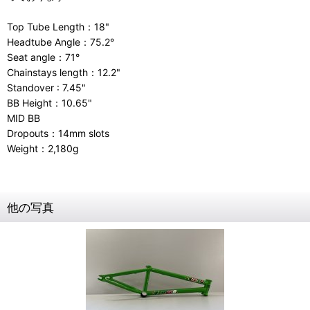
Top Tube Length：18"
Headtube Angle：75.2°
Seat angle：71°
Chainstays length：12.2"
Standover : 7.45"
BB Height：10.65"
MID BB
Dropouts：14mm slots
Weight：2,180g
他の写真