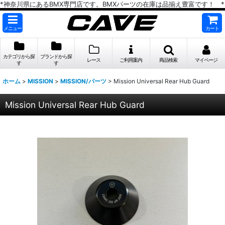
*神奈川県にあるBMX専門店です。BMXパーツの在庫は品揃え豊富です！ *
メニュー
カート
カテゴリから探
ブランドから探
レース
ご利用案内
商品検索
マイページ
す
す
ホーム
>
MISSION
>
MISSION/パーツ
>
Mission Universal Rear Hub Guard
Mission Universal Rear Hub Guard