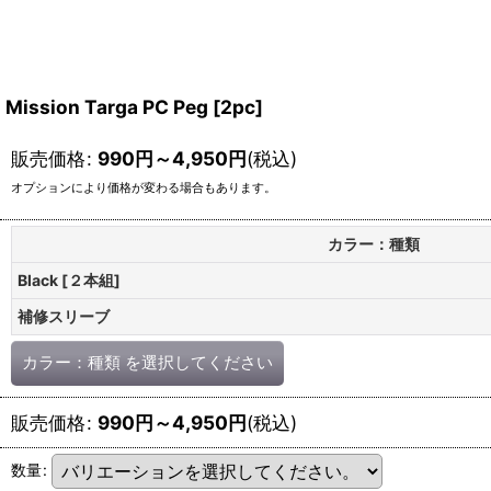
Mission Targa PC Peg [2pc]
販売価格
:
990
円
～4,950
円
(税込)
オプションにより価格が変わる場合もあります。
カラー：種類
Black [２本組]
補修スリーブ
カラー：種類
を選択してください
販売価格
:
990
円
～4,950
円
(税込)
数量
: