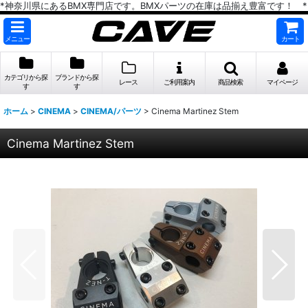
*神奈川県にあるBMX専門店です。BMXパーツの在庫は品揃え豊富です！ *
メニュー
カート
カテゴリから探
ブランドから探
レース
ご利用案内
商品検索
マイページ
す
す
ホーム
>
CINEMA
>
CINEMA/パーツ
>
Cinema Martinez Stem
Cinema Martinez Stem