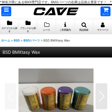
*神奈川県にあるBMX専門店です。BMXパーツの在庫は品揃え豊富です！ *
メニュー
カート
カテゴリから探
ブランドから探
レース
ご利用案内
商品検索
マイページ
す
す
ホーム
>
BSD
>
BSD/パーツ
>
BSD BMXtasy Wax
BSD BMXtasy Wax