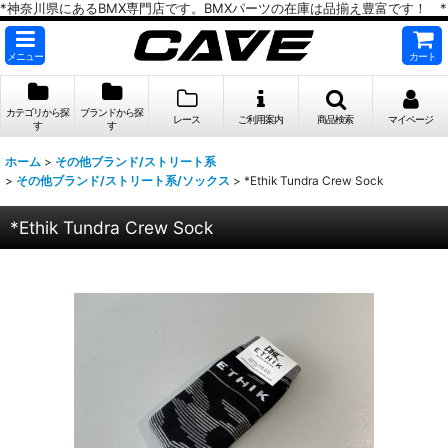
*神奈川県にあるBMX専門店です。BMXパーツの在庫は品揃え豊富です！ *
メニュー
カート
カテゴリから探
ブランドから探
レース
ご利用案内
商品検索
マイページ
す
す
ホーム
>
その他ブランド/ストリート系
>
その他ブランド/ストリート系/ソックス
>
*Ethik Tundra Crew Sock
*Ethik Tundra Crew Sock