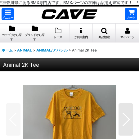
*神奈川県にあるBMX専門店です。BMXパーツの在庫は品揃え豊富です！ *
メニュー
カート
カテゴリから探
ブランドから探
レース
ご利用案内
商品検索
マイページ
す
す
ホーム
>
ANIMAL
>
ANIMAL/アパレル
>
Animal 2K Tee
Animal 2K Tee