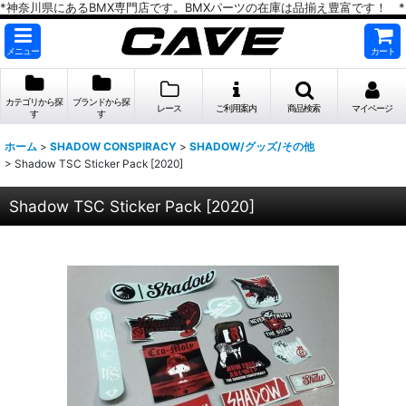
*神奈川県にあるBMX専門店です。BMXパーツの在庫は品揃え豊富です！ *
メニュー
カート
カテゴリから探
ブランドから探
レース
ご利用案内
商品検索
マイページ
す
す
ホーム
>
SHADOW CONSPIRACY
>
SHADOW/グッズ/その他
>
Shadow TSC Sticker Pack [2020]
Shadow TSC Sticker Pack [2020]