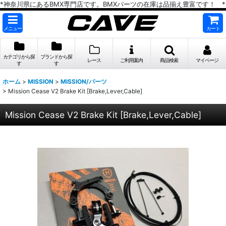
*神奈川県にあるBMX専門店です。BMXパーツの在庫は品揃え豊富です！ *
メニュー
カート
カテゴリから探
ブランドから探
レース
ご利用案内
商品検索
マイページ
す
す
ホーム
>
MISSION
>
MISSION/パーツ
>
Mission Cease V2 Brake Kit [Brake,Lever,Cable]
Mission Cease V2 Brake Kit [Brake,Lever,Cable]