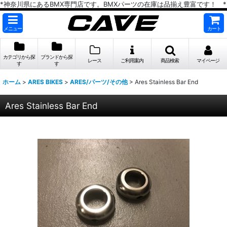
*神奈川県にあるBMX専門店です。BMXパーツの在庫は品揃え豊富です！ *
メニュー
カート
カテゴリから探
ブランドから探
レース
ご利用案内
商品検索
マイページ
す
す
ホーム
>
ARES BIKES
>
ARES/パーツ/その他
>
Ares Stainless Bar End
Ares Stainless Bar End