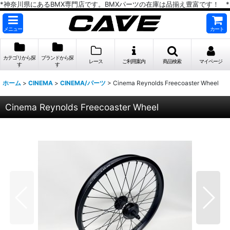
*神奈川県にあるBMX専門店です。BMXパーツの在庫は品揃え豊富です！ *
メニュー
カート
カテゴリから探
ブランドから探
レース
ご利用案内
商品検索
マイページ
す
す
ホーム
>
CINEMA
>
CINEMA/パーツ
>
Cinema Reynolds Freecoaster Wheel
Cinema Reynolds Freecoaster Wheel