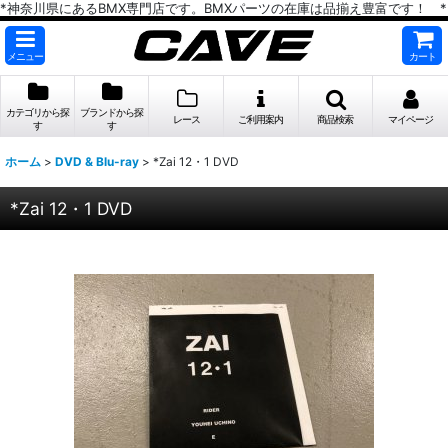
*神奈川県にあるBMX専門店です。BMXパーツの在庫は品揃え豊富です！ *
メニュー
カート
カテゴリから探
ブランドから探
レース
ご利用案内
商品検索
マイページ
す
す
ホーム
>
DVD & Blu-ray
>
*Zai 12・1 DVD
*Zai 12・1 DVD