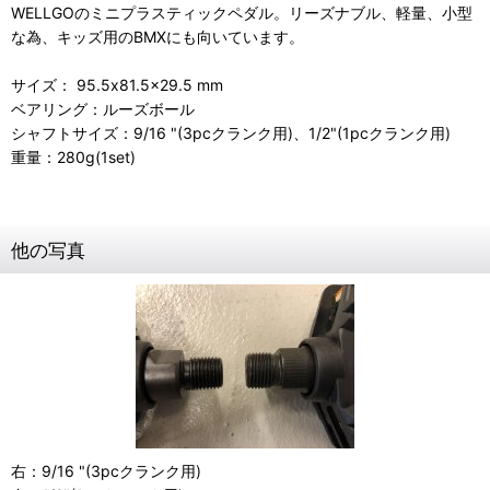
WELLGOのミニプラスティックペダル。リーズナブル、軽量、小型
な為、キッズ用のBMXにも向いています。
サイズ： 95.5x81.5x29.5 mm
ベアリング：ルーズボール
シャフトサイズ：9/16 "(3pcクランク用)、1/2"(1pcクランク用)
重量：280g(1set)
他の写真
右：9/16 "(3pcクランク用)