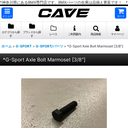
*神奈川県にあるBMX専門店です。BMXパーツの在庫は品揃え豊富です！ *
メニュー
カート
カテゴリから探
ブランドから探
レース
ご利用案内
商品検索
マイページ
す
す
ホーム
>
G-SPORT
>
G-SPORT/パーツ
>
*G-Sport Axle Bolt Marmoset [3/8"]
*G-Sport Axle Bolt Marmoset [3/8"]