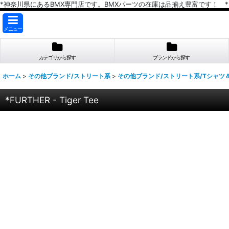
*神奈川県にあるBMX専門店です。BMXパーツの在庫は品揃え豊富です！ *
メニュー
カテゴリから探す
ブランドから探す
ホーム
>
その他ブランド/ストリート系
>
その他ブランド/ストリート系/Tシャツ
*FURTHER - Tiger Tee