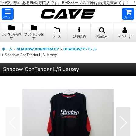
*神奈川県にあるBMX専門店です。BMXパーツの在庫は品揃え豊富です！ *
メニュー
カート
カテゴリから探
ブランドから探
レース
ご利用案内
商品検索
マイページ
す
す
ホーム
>
SHADOW CONSPIRACY
>
SHADOW/アパレル
>
Shadow ConTender L/S Jersey
Shadow ConTender L/S Jersey