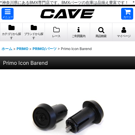
*神奈川県にあるBMX専門店です。BMXパーツの在庫は品揃え豊富です！ *
メニュー
カート
カテゴリから探
ブランドから探
レース
ご利用案内
商品検索
マイページ
す
す
ホーム
>
PRIMO
>
PRIMO/パーツ
>
Primo Icon Barend
Primo Icon Barend