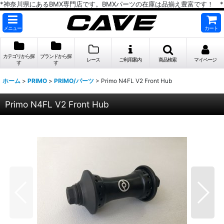
*神奈川県にあるBMX専門店です。BMXパーツの在庫は品揃え豊富です！ *
メニュー
カート
カテゴリから探
ブランドから探
レース
ご利用案内
商品検索
マイページ
す
す
ホーム
>
PRIMO
>
PRIMO/パーツ
>
Primo N4FL V2 Front Hub
Primo N4FL V2 Front Hub