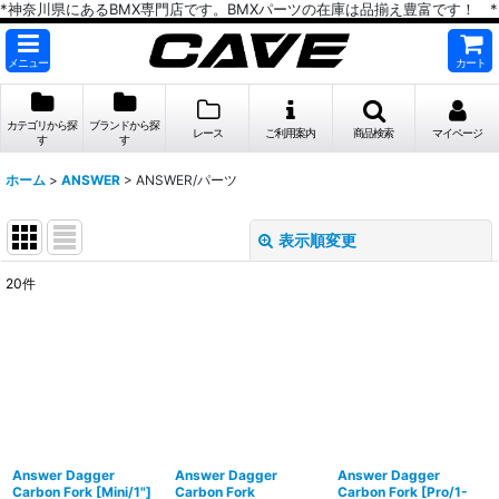
*神奈川県にあるBMX専門店です。BMXパーツの在庫は品揃え豊富です！ *
メニュー
カート
カテゴリから探
ブランドから探
レース
ご利用案内
商品検索
マイページ
す
す
ホーム
>
ANSWER
>
ANSWER/パーツ
表示順変更
閉じる
20
件
表示数
:
在庫あり
並び順
:
絞り込む
Answer Dagger
Answer Dagger
Answer Dagger
Carbon Fork [Mini/1"]
Carbon Fork
Carbon Fork [Pro/1-