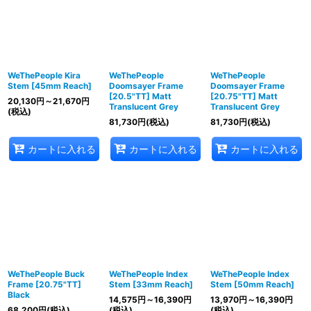
WeThePeople Kira
WeThePeople
WeThePeople
Stem [45mm Reach]
Doomsayer Frame
Doomsayer Frame
[20.5"TT] Matt
[20.75"TT] Matt
20,130
円
～21,670
円
Translucent Grey
Translucent Grey
(税込)
81,730
円
(税込)
81,730
円
(税込)
カートに入れる
カートに入れる
カートに入れる
WeThePeople Buck
WeThePeople Index
WeThePeople Index
Frame [20.75"TT]
Stem [33mm Reach]
Stem [50mm Reach]
Black
14,575
円
～16,390
円
13,970
円
～16,390
円
68,200
円
(税込)
(税込)
(税込)