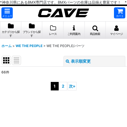
*神奈川県にあるBMX専門店です。BMXパーツの在庫は品揃え豊富です！ *
メニュー
カート
カテゴリから探
ブランドから探
レース
ご利用案内
商品検索
マイページ
す
す
ホーム
>
WE THE PEOPLE
>
WE THE PEOPLE/パーツ
表示順変更
閉じる
66
件
表示数
:
1
2
次
»
在庫あり
並び順
:
絞り込む