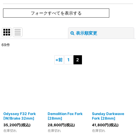
フォークすべてを表示する
表示順変更
閉じる
69
件
表示数
:
«
前
1
2
在庫あり
並び順
:
絞り込む
Odyssey F32 Fork
Demolition Fox Fork
Sunday Darkwave
[W/Brake 32mm]
[28mm]
Fork [28mm]
35,200
円
(税込)
28,600
円
(税込)
41,800
円
(税込)
在庫切れ
在庫切れ
在庫切れ