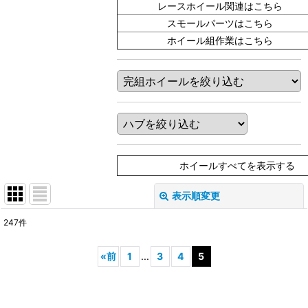
レースホイール関連はこちら
スモールパーツはこちら
ホイール組作業はこちら
ホイールすべてを表示する
表示順変更
閉じる
247
件
表示数
:
«
前
1
...
3
4
5
在庫あり
並び順
: