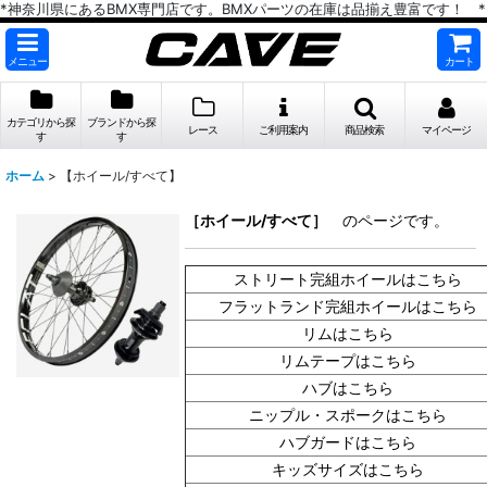
*神奈川県にあるBMX専門店です。BMXパーツの在庫は品揃え豊富です！ *
メニュー
カート
カテゴリから探
ブランドから探
レース
ご利用案内
商品検索
マイページ
す
す
ホーム
>
【ホイール/すべて】
［ホイール/すべて］
のページです。
ストリート完組ホイールはこちら
フラットランド完組ホイールはこちら
リムはこちら
リムテープはこちら
ハブはこちら
ニップル・スポークはこちら
ハブガードはこちら
キッズサイズはこちら