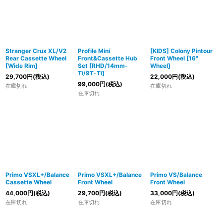
絞り込む
Stranger Crux XL/V2
Profile Mini
[KIDS] Colony Pintour
Rear Cassette Wheel
Front&Cassette Hub
Front Wheel [16"
[Wide Rim]
Set [RHD/14mm-
Wheel]
Ti/9T-Ti]
29,700
円
(税込)
22,000
円
(税込)
99,000
円
(税込)
在庫切れ
在庫切れ
在庫切れ
Primo VSXL+/Balance
Primo VSXL+/Balance
Primo VS/Balance
Cassette Wheel
Front Wheel
Front Wheel
44,000
円
(税込)
29,700
円
(税込)
33,000
円
(税込)
在庫切れ
在庫切れ
在庫切れ