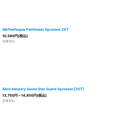
WeThePeople Pathfinder Sprocket 25T
10,560
円
(税込)
在庫切れ
Alive Industry Seven Star Guard Sprocket [25T]
13,750
円
～14,850
円
(税込)
在庫切れ