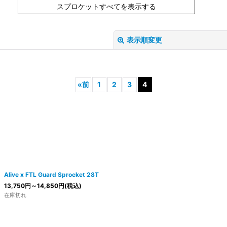
スプロケットすべてを表示する
表示順変更
«
前
1
2
3
4
絞り込む
Alive x FTL Guard Sprocket 28T
13,750
円
～14,850
円
(税込)
在庫切れ