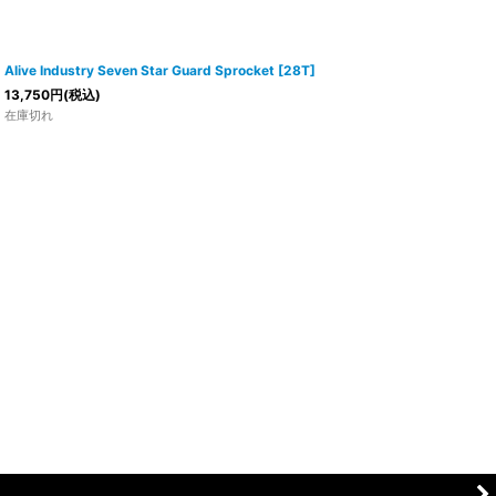
Alive Industry Seven Star Guard Sprocket [28T]
13,750
円
(税込)
在庫切れ